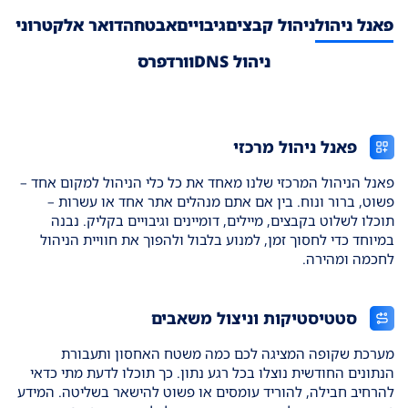
פאנל ניהול
ניהול קבצים
גיבויים
אבטחה
דואר אלקטרוני
ניהול DNS
וורדפרס
פאנל ניהול מרכזי
פאנל הניהול המרכזי שלנו מאחד את כל כלי הניהול למקום אחד –
פשוט, ברור ונוח. בין אם אתם מנהלים אתר אחד או עשרות –
תוכלו לשלוט בקבצים, מיילים, דומיינים וגיבויים בקליק. נבנה
במיוחד כדי לחסוך זמן, למנוע בלבול ולהפוך את חוויית הניהול
לחכמה ומהירה.
סטטיסטיקות וניצול משאבים
מערכת שקופה המציגה לכם כמה משטח האחסון ותעבורת
הנתונים החודשית נוצלו בכל רגע נתון. כך תוכלו לדעת מתי כדאי
להרחיב חבילה, להוריד עומסים או פשוט להישאר בשליטה. המידע