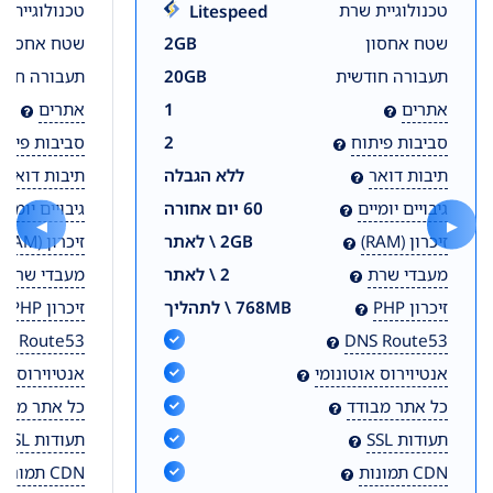
טכנולוגיית שרת
טכנולוגיית 
Litespeed
שטח אחסון
2GB
שטח אחסון
תעבורה חודשית
20GB
תעבורה חוד
אתרים
1
אתרים
סביבות פיתוח
2
סביבות פיתו
תיבות דואר
ללא הגבלה
תיבות דואר
גיבויים יומיים
60 יום אחורה
גיבויים יומיים
◀
▶
זיכרון (RAM)
2GB \ לאתר
זיכרון (RAM)
מעבדי שרת
2 \ לאתר
מעבדי שרת
זיכרון PHP
768MB \ לתהליך
זיכרון PHP
NS Route53
DNS Route53
אנטיוירוס אוטונומי
אנטיוירוס או
כל אתר מבודד
כל אתר מבוד
תעודות SSL
תעודות SSL
CDN תמונות
CDN תמונות