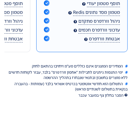
תוסף מטמון יעודי
תוסף מטמון 
מטמון מסד נתונים Redis
מטמון מסד נתונ
ניהול וורדפרס מתקדם
ניהול וורדפ
עדכוני וורדפרס חכמים
עדכוני וורד
אבטחת וורדפרס
אבטחת וורד
#
המחירים המוצגים אינם כוללים מע"מ ויחויבו בהתאם לחוק
#
ימי התנסות ניתנים לחבילות "אחסון וורדפרס" בלבד, עבור לקוחות חדשים
ללא מוצרים בחשבון ובתנאי שנבחרו בתהליך ההרשמה
#
התשלום הוא חודשי אוטומטי בכרטיס אשראי בלבד (עמותות - בהעברה
בנקאית בתשלום לשנתיים מראש)
הסבר בחלון צף במעבר עכבר