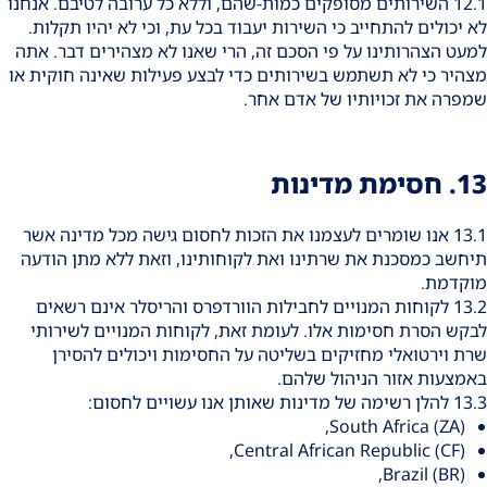
12.1 השירותים מסופקים כמות-שהם, וללא כל ערובה לטיבם. אנחנו
לא יכולים להתחייב כי השירות יעבוד בכל עת, וכי לא יהיו תקלות.
למעט הצהרותינו על פי הסכם זה, הרי שאנו לא מצהירים דבר. אתה
מצהיר כי לא תשתמש בשירותים כדי לבצע פעילות שאינה חוקית או
שמפרה את זכויותיו של אדם אחר.
13. חסימת מדינות
13.1 אנו שומרים לעצמנו את הזכות לחסום גישה מכל מדינה אשר
תיחשב כמסכנת את שרתינו ואת לקוחותינו, וזאת ללא מתן הודעה
מוקדמת.
13.2 לקוחות המנויים לחבילות הוורדפרס והריסלר אינם רשאים
לבקש הסרת חסימות אלו. לעומת זאת, לקוחות המנויים לשירותי
שרת וירטואלי מחזיקים בשליטה על החסימות ויכולים להסירן
באמצעות אזור הניהול שלהם.
13.3 להלן רשימה של מדינות שאותן אנו עשויים לחסום:
South Africa (ZA),
Central African Republic (CF),
Brazil (BR),