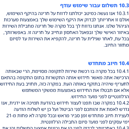
10.3 תשלום עבור שימוש עודף
10.3.1 אנו נעשה כמיטב יכולתנו לדווח על חריגה בהיקף השימוש,
אולם זו אחריותך לבדוק את היקף השימוש שלך באמצעות מערכות
הניהול שלנו. אנחנו נדווח לך בכל מקרה של חריגה מחבילת השירות
באיזור האישי שלך ובפאנל האחסון ונחייב על חריגה זו. באפשרותך,
בכל עת, לאחר שגילית על חריגה, להקפיא את השירות עד לסיום
מחזור החיוב.
10.4 חיוב מתחדש
10.4.1 בכל מקרה בו רכשת שירות לתקופה מסוימת, הרי שבאותה
הרכישה אתה מאשר חידוש אותה התקשרות בתום התקופה בהתאם
לתעריף שיהיה בתוקף באותה העת. במקרה כזה, תחויב בעת החידוש
אלא אם תבטלו את החידוש באמצעות ממשקי המשתמש
הרלוונטיים לפני מועד החידוש.
10.4.2 במקרה שבו תפנו לעצור חידוש בהודעת תמיכה או ידנית, אנו
נדרש לאמת את זהותכם לפני הביטול ועל כן יש לשלוח הודעה
לעצירת חיוב מתחדש זמן סביר מראש ובכל מקרה לא פחות מ-21
ימי עסקים לפני מועד סיום החבילה הרלוונטית.
10.4.3 באחריותך לבדוק לפני הן את נכונות אמצעי התשלום והן את