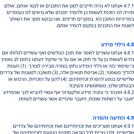
4.7.1 אנחנו לא נהיה חייבים לסנן את התכנים או לנטר אותם, אולם
תהיה לנו הזכות לעשות כן ולהסיר תכנים שלא נראים לנו כעומדים
במדיניות התוכן הזו. במקרים חריגים, אנו נבקש ממך את רשותך
לשנות את התכנים במקום להסיר אותם.
4.8 גילוי מידע
4.8.1 אנחנו עשויים לשמר את תוכן הגולשים ואף עשויים לגלותו אם
נדרש לעשות כן על פי חוק או אם על פי שיקול דעתנו בתום לב נאמין
כי שימור כזה או גילוי המידע נחוץ בצורה סבירה לצורך: (1) הענות
להליך משפטי; (2) אכיפת תנאים אלה; (3) תשובה לטענות של צדדים
שלישיים בנוגע להפרת זכויותיהם; (4) להגן על הזכויות, הרכוש או
הבטחון שלנו, משתמשינו והציבור.
4.8.2 מובהר כי עיבוד מידע אלקטרוני אף עשוי להביא לכך שהמידע
יועבר על רשתות שונות, ויועבר שינויים אשר עשויים לעוותו.
4.9 הודעה והסרה
4.9.1 אנחנו מעריכים את זכויותייכם ואת זכויותיהם של צדדים
שלישיים, ולכן נציית לכל הוראה חוקית הנוגעת לזכויותיהם של