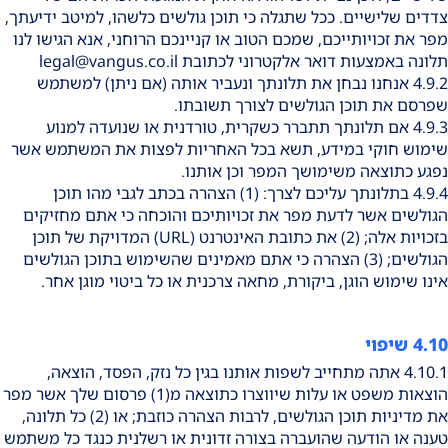
צדדים שלישיים. ככל שתגלה כי תוכן גולשים כלשהו, למיטב ידיעתך,
מפר את זכויותייכם, שמכם הטוב או קניינכם הרוחני, אנא הגישו לנו
תלונה באמצעות דואר אלקטרוני לכתובת
legal@vangus.co.il
4.9.2 אנחנו נבחן את תלונתך ונעביר אותה (אם ניתן) למשתמש
שפרסם את תוכן הגולשים לצורך תשובתו.
4.9.3 אם תלונתך תתברר כשקרית, טורדנית או שנועדה למנוע
שימוש חוקי במידע, תשא בכל האחריות לפצות את המשתמש אשר
נפגע כתוצאה משימושך המפר וכן אותנו.
4.9.4 בתלונתך עליכם לצרך: (1) הצהרה בכתב לגבי מהו תוכן
הגולשים אשר לדעת מפר את זכויותיכם והוכחה כי אתם מחזיקים
בזכויות אלה; (2) את כתובת האינטרנט (URL) המדויקת של תוכן
הגולשים; (3) הצהרה כי אתם מאמינים שהשימוש בתוכן הגולשים
אינו שימוש הוגן, ביקורת, מחאה צרכנית או כל ביטוי מוגן אחר.
4.10 שיפוי
4.10.1 אתה מתחייב לשפות אותנו בגין כל נזק, הפסד, הוצאה,
הוצאות משפט או עלות שיווצרו כתוצאה מ(1) פרסום שלך אשר מפר
את מדיניות תוכן הגולשים, לרבות הצהרה כוזבת; או (2) כל תלונה,
טענה או הודעה שהועברה בצורה זדונית או רשלנית כנגד כל משתמש