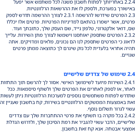
2.2.4 באחריותך לפתוח חשבון משנה לכל משתמש אשר יפעל
באישורך במערכת, ולספק לו את ההרשאות הרלוונטיות.
2.3 הפרטים שידרשו להרשמה 2.3.1 לצורך ההרשמה תדרש לספק
פרטים, אשר ישמרו בהתאם למדיניות הפרטיות. פרטים אלו יכללו
שם, דואר אלקטרוני, טלפון נייד, שם העסק שלך, כתובתך ועוד.
2.3.2 הפרטים שתספק יאוחסנו וישמשו לצורך מתן השירות. עלייך
לדאוג כי הפרטים שתספק לנו הם נכונים, מלאים ומדויקים. אתה
תהיה אחראי בלעדית לכל נזק שיגרם לך כתוצאה ממתן פרטים
שגויים.
2.4 שימוש של צדדים שלישיים
2.4.1 השירות מיועד לשימושך האישי. אסור לך להרשם תוך התחזות
לאחר, או לספק לאחרים את הפרטים שלך ולשתף סיסמאות. ככל
שתדרש לפתוח משתמשים נוספים למערכות הרלוונטיות ניתן לעשות
זאת באמצעות הממשקים הרלוונטיים בשירות; קח בחשבון שעניין זה
עשוי לגרור תשלום נוסף.
2.4.2 בכל מקרה בו תשתף את פרטי ההתחברות שלך עם צדדים
שלישיים, הדבר עשוי להגביר את רמת הסיכון שלך, ולדרוש הגדלת
אמצעי אבטחה. אנא קח זאת בחשבון.