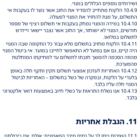
ושירותים נוספים הכלולים במנוי.
10.4.9 הלקוח מתחייב להסדיר את החוב אשר נוצר לו בעקבות אי
התשלום, על מנת להחזיר את המנוי לפעולה.
10.4.10 במידה והמנוי נמחק בעקבות אי תשלום רציף של מספר
חודשים, המנוי לא ישוחזר, אך החוב אשר נצבר יישאר ויידרש
לתשלום במלואו.
10.4.11 הלקוח מחויב בתשלום מלא עבור כל התקופה שבה המנוי
היה קיים, גם אם בפועל לא התאפשר לחייבו במועד. אי-ביטול המנוי
מהווה הסכמה להמשך חובתו לתשלום עד למחיקתו המוחלטת
מהמערכת.
10.4.12 האחריות לעדכון אמצעי תשלום תקין ותקף חלה באופן
בלעדי על הלקוח, ובמקרה של כשל בתשלום – האחריות לביטול
המנוי חלה עליו בלבד.
10.4.13 אנו נשלח התראות על כשלי חיוב באמצעות דואר אלקטרוני
בלבד.
11. הגבלת אחריות
11.1 השירות ניתן לך על בסיס מירב המאמצים; אולם, אין ביכולתנו