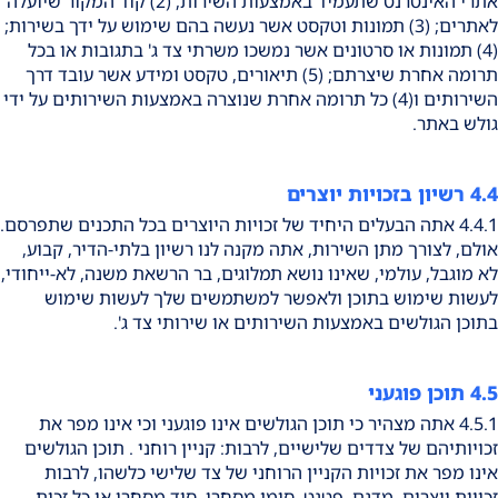
אתרי האינטרנט שתעמיד באמצעות השירות; (2) קוד המקור שיועלה
לאתרים; (3) תמונות וטקסט אשר נעשה בהם שימוש על ידך בשירות;
(4) תמונות או סרטונים אשר נמשכו משרתי צד ג' בתגובות או בכל
תרומה אחרת שיצרתם; (5) תיאורים, טקסט ומידע אשר עובד דרך
השירותים ו(4) כל תרומה אחרת שנוצרה באמצעות השירותים על ידי
גולש באתר.
4.4 רשיון בזכויות יוצרים
4.4.1 אתה הבעלים היחיד של זכויות היוצרים בכל התכנים שתפרסם.
אולם, לצורך מתן השירות, אתה מקנה לנו רשיון בלתי-הדיר, קבוע,
לא מוגבל, עולמי, שאינו נושא תמלוגים, בר הרשאת משנה, לא-ייחודי,
לעשות שימוש בתוכן ולאפשר למשתמשים שלך לעשות שימוש
בתוכן הגולשים באמצעות השירותים או שירותי צד ג'.
4.5 תוכן פוגעני
4.5.1 אתה מצהיר כי תוכן הגולשים אינו פוגעני וכי אינו מפר את
זכויותיהם של צדדים שלישיים, לרבות: קניין רוחני . תוכן הגולשים
אינו מפר את זכויות הקניין הרוחני של צד שלישי כלשהו, לרבות
זכויות יוצרים, מדגם, פטנט, סימן מסחרי, סוד מסחרי או כל זכות