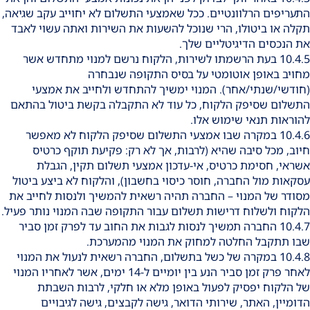
התעריפים הרלוונטיים. ככל שאמצעי התשלום לא יחוייב עקב שגיאה,
תקלה או ביטולו, הרי שנוכל להשעות את השירות ואתה עשוי לאבד
את הנכסים הדיגיטליים שלך.
10.4.5 בעת הרשמתו לשירות, הלקוח נרשם למנוי מתחדש אשר
מחויב באופן אוטומטי על בסיס התקופה שנבחרה
(חודשי/שנתי/אחר). המנוי ימשיך להתחדש ולחייב את אמצעי
התשלום שסיפק הלקוח, כל עוד לא התקבלה בקשת ביטול בהתאם
להוראות תנאי שימוש אלו.
10.4.6 במקרה שבו אמצעי התשלום שסיפק הלקוח לא מאפשר
חיוב, מכל סיבה שהיא (לרבות, אך לא רק: פקיעת תוקף כרטיס
אשראי, חסימת כרטיס, אי-עדכון אמצעי תשלום תקין, הגבלת
עסקאות מול החברה, חוסר כיסוי בחשבון), והלקוח לא ביצע ביטול
מסודר של המנוי – החברה תהיה רשאית להמשיך ולנסות לחייב את
הלקוח ולשלוח דרישות תשלום עבור התקופה שבה המנוי נותר פעיל.
10.4.7 החברה תמשיך לנסות לגבות את החוב עד לפרק זמן סביר
שבו תתקבל החלטה למחוק את המנוי מהמערכת.
10.4.8 במקרה של כשל בתשלום, החברה רשאית לנעול את המנוי
לאחר פרק זמן סביר הנע בין יומיים ל-14 ימים, אשר לאחריו המנוי
של הלקוח יפסיק לפעול באופן מלא או חלקי, לרבות השבתת
הדומיין, האתר, שירותי הדואר, גישה לקבצים, גישה לגיבויים