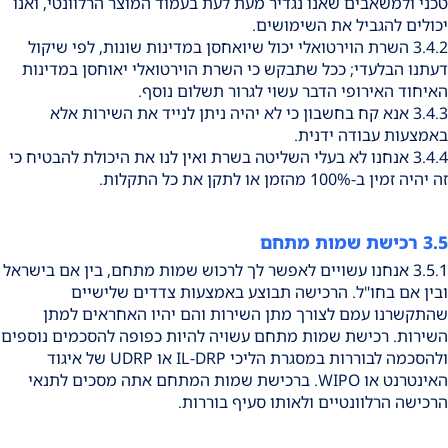
טכני ולמשאבים שאנו נגדיר מעת לעת בעמוד המוצר הרלוונטי, ואנו
יכולים להגביל את השימושים.
3.4.2 השרת הוירטואלי יכול שיואחסן במדינות שונות, לפי שיקול
דעתנו הבלעדי; ככל שתבקש כי השרת הוירטואלי יאוחסן במדינות
האיחוד האירופי הדבר עשוי לגרור תשלום נוסף.
3.4.3 אנא קח בחשבון כי לא יהיה ניתן לנייד את השירות אלא
באמצעות עבודה ידנית.
3.4.4 אנחנו לא בעלי השליטה בשרת ואין לנו את היכולת להבטיח כי
זה יהיה זמין ב-100% מהזמן או לתקן את כל התקלות.
3.5 רכישת שמות מתחם
3.5.1 אנחנו עשויים לאפשר לך לרכוש שמות מתחם, בין אם בישראל
ובין אם בחו"ל. הרכישה תבוצע באמצעות צדדים שלישיים
שהתקשרנו עמם לצורך מתן השירות והם יהיו האחראים למתן
השירות. רכישת שמות מתחם עשויה להיות כפופה להסכמים נוספים
ולהסכמה לבוררות במסגרת הליכי IL-DRP או UDRP של איגוד
האינטרנט או WIPO. ברכישת שמות המתחם אתה מסכים לתנאי
הרכישה הרלוונטיים ולאותו סעיף בוררות.