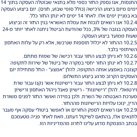
התנסות, אנו נספק החזר כספי מלא בתנאי שבוטלה העסקה בתוך 14
ימים מיום ביצוע הרכישה (כולל סופי שבוע, חגים). יום ביצוע העסקה
בא במניין ימים אלו. לאחר 14 ימים לא ינתן החזר כלל.
10.2.4 אנו רשאים לנכות את עמלת האשראי בגין החזר זה וביצוע
העסקה בגובה של 3%, ככל שהודעת הביטול ניתנה לאחר יותר מ-24
שעות ממועד ביצוע העסקה.
10.2.5 ההחזר לא יכלול תוספות שנרכשו, אלא רק על עלות האחסון
השיתופי בלבד.
10.2.6 לא ניתן לבצע החזר עבור רכישה של שמות מתחם.
10.2.7 לא ינתן החזר יחסי במקרה של ביטול של שירות לתקופה
קצובה באמצע אותה התקופה. להלן "אמצע" - החל מתחילת יום
העסקים הקרוב מרגע ביצוע התשלום.
10.2.8 לא ניתן לבצע החזר עבור רישיונות אשר נקנו עבור שרת
וירטואלי. להלן "רישיונות" - רישיון פאנל ניהול האחסון ורישיון
מערכת האבטחה של השרת. ולכן במידה ואושר החזר לפנים משורת
הדין, ינוכו עלויות הרישיונות מההחזר.
10.2.9 אנו רשאים לספק החזרים או לאפשר ביטולי עסקה אף מעבר
לתנאים אלו, בהתאם לשיקול דעתנו, וזאת לאחר פניה מטעמכם
בכתב המנמקת מדוע עלינו לחרוג מהמדיניות הזו.