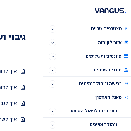
Ski
Ski
Ski
t
t
t
conten
foote
mai
navigatio
מצטרפים טריים
גיבוי ו
אזור לקוחות
פיננסים ותשלומים
תוכנית שותפים
איך להור
רכישה וניהול דומיינים
איך להור
פאנל האחסון
איך לגב
התחברות לפאנל האחסון
איך לשח
ניהול דומיינים