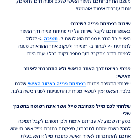
מעצם התחברותכם לאיזור האישי שלכם ופניה דרכו לתמיכה,
אתם עוברים אימות אוטומטי.
שירות בפתיחת פנייה לשירות:
באפשרותכם לקבל שירות על ידי פתיחת פנייה דרך האיזור
האישי. כל הנדרש ממכם הוא לגשת ל-
תמיכה
-> לגלול
לתחתית -> לבחור ב- "פנייה" ולעקוב אחר ההוראות. מענה
לפניות בד"כ מתקבל תוך מספר דקות בכל שעות היום.
פניתי בצ'אט דרך האתר הראשי ולא התחברתי לאיזור
האישי:
שירותי התמיכה ניתנים
בפתיחת פנייה באיזור האישי
שלכם
בלבד. הצ'אט זמין לנושאי מכירות והתעניינות לפני רכישה בלבד.
שלחתי לכם מייל מכתובת מייל אשר אינה רשומה בחשבון
שלי:
במקרה שכזה, לא עברתם אימות ולכן תסורבו לקבל תמיכה.
למה? כשנרשמתם לחברתנו, סיפקתם כתובת מייל אשר תשמש
אתכם להתחברות לאיזור האישי. כתובת מייל זו היא בעלת