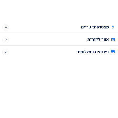
מצטרפים טריים
אזור לקוחות
פיננסים ותשלומים
תוכנית שותפים
רכישה וניהול דומיינים
פאנל האחסון
הגדרות מתקדמות
תקלות ופתרונות