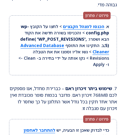
גבוהה מדי.
א.
הכנסו למנהל הקבצים
> לחצו על הקובץ
wp-
config.php
> והכניסו בשורה חדשה את הקוד
הבא ושמרו:
define( 'WP_POST_REVISIONS',
5);
ב. התקינו את התוסף
Advanced Database
Cleaner
> גשו אליו וסמנו את את הטבלה
Revisions > נקו אותה על ידי בחירה ב- Clean ->
ו- Apply
שימוש ביתר זיכרון ראם
– כברירת מחדל, אנו מספקים
לכם 768MB זיכרון ראם. מדובר בכמות סופר מכובדת ואין
אתר אחד תקין בכל גודל אשר התלונן על כך שחסר לו
זיכרון עם מגבלה זו.
כדי לבדוק שאכן זו הבעיה, יש
להתחבר לאחסון