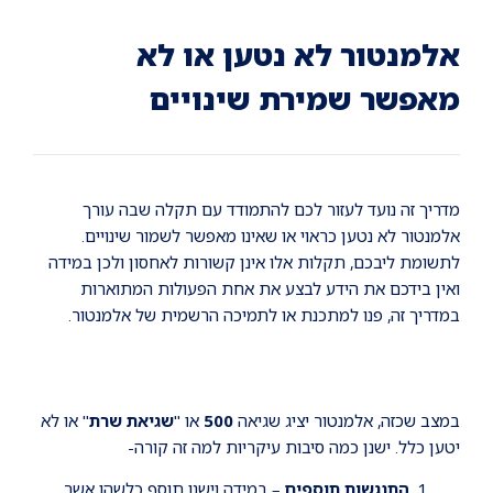
Ski
Ski
Ski
t
t
t
conten
foote
mai
אלמנטור לא נטען או לא
navigatio
מאפשר שמירת שינויים
מדריך זה נועד לעזור לכם להתמודד עם תקלה שבה עורך
אלמנטור לא נטען כראוי או שאינו מאפשר לשמור שינויים.
לתשומת ליבכם, תקלות אלו אינן קשורות לאחסון ולכן במידה
ואין בידכם את הידע לבצע את אחת הפעולות המתוארות
במדריך זה, פנו למתכנת או לתמיכה הרשמית של אלמנטור.
במצב שכזה, אלמנטור יציג שגיאה
500
או "
שגיאת שרת
" או לא
יטען כלל. ישנן כמה סיבות עיקריות למה זה קורה-
התנגשות תוספים
– במידה וישנו תוסף כלשהו אשר