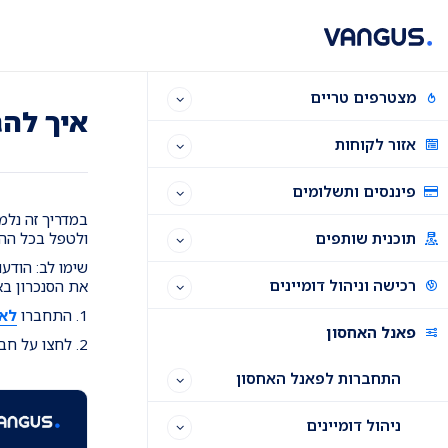
Ski
Ski
Ski
t
t
t
conten
foote
mai
navigatio
מצטרפים טריים
איך להגדי
אזור לקוחות
פיננסים ותשלומים
תוכנית שותפים
ולטפל בכל הה
רכישה וניהול דומיינים
את הסנכרון באו
1. התחברו
לאי
פאנל האחסון
2. לחצו על חבילות אחסון ושירותים > משמאל לחבילה הרלוונטית לחצו על שלושת הנקודות (⋯) > פירוט חבילת אחסון
התחברות לפאנל האחסון
ניהול דומיינים