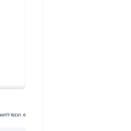
6. הכנסו לחשבון ה- Gmail שלכם > לחצו על