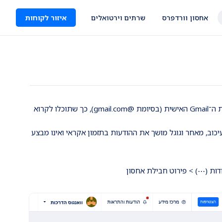
אחסון וורדפרס
שרתים וירטואלים
איזור לקוחות
במדריך זה נלמד כיצד לחבר את תיבת הדואר שפתחתם בחבילת האחסון שלכם אל תיבת ה־Gmail האישית (בסיומת @gmail.com), כך שתוכלו לקרוא
ב: הודעות שנשלחות אל התיבה אשר פתחתם באחסון עשויות להופיע ב־Gmail בעיכוב, מאחר וגוגל מושך את ההודעות בתזמון אקראי ואינו מבצע