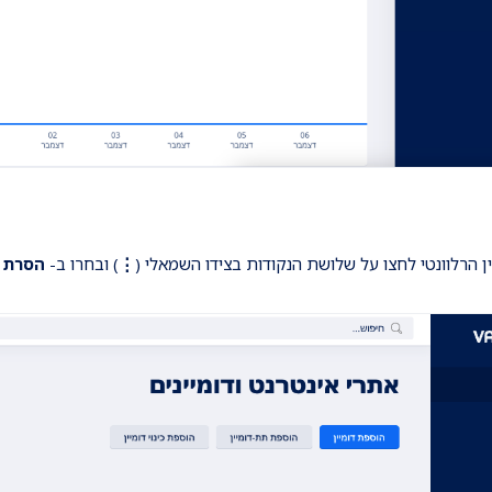
⋮
) ובחרו ב-
הסרת א