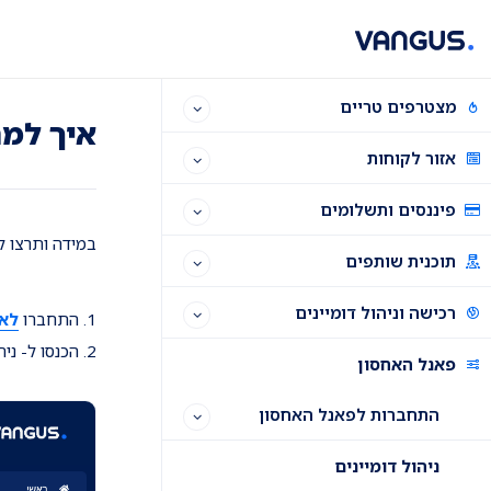
Ski
Ski
Ski
t
t
t
conten
foote
mai
navigatio
מצטרפים טריים
איך למח
אזור לקוחות
פיננסים ותשלומים
במידה ותרצו ל
תוכנית שותפים
רכישה וניהול דומיינים
1. התחברו
לאי
2. הכנסו ל- ניהול האחסון על ידי לחיצה על
פאנל האחסון
התחברות לפאנל האחסון
ניהול דומיינים