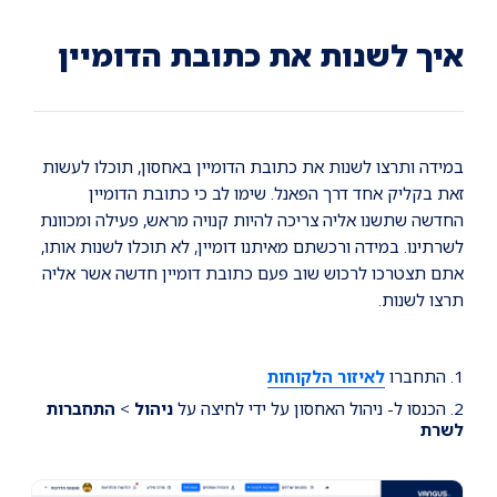
Ski
Ski
Ski
t
t
t
conten
foote
mai
איך לשנות את כתובת הדומיין
navigatio
במידה ותרצו לשנות את כתובת הדומיין באחסון, תוכלו לעשות
זאת בקליק אחד דרך הפאנל. שימו לב כי כתובת הדומיין
החדשה שתשנו אליה צריכה להיות קנויה מראש, פעילה ומכוונת
לשרתינו. במידה ורכשתם מאיתנו דומיין, לא תוכלו לשנות אותו,
אתם תצטרכו לרכוש שוב פעם כתובת דומיין חדשה אשר אליה
תרצו לשנות.
1. התחברו
לאיזור הלקוחות
2. הכנסו ל- ניהול האחסון על ידי לחיצה על
ניהול
>
התחברות
לשרת