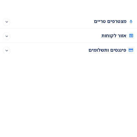
מצטרפים טריים
אזור לקוחות
פיננסים ותשלומים
תוכנית שותפים
רכישה וניהול דומיינים
פאנל האחסון
התחברות לפאנל האחסון
ניהול דומיינים
איך להוסיף דומיין חדש לאחסון