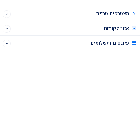
מצטרפים טריים
אזור לקוחות
פיננסים ותשלומים
תוכנית שותפים
רכישה וניהול דומיינים
פאנל האחסון
הגדרות מתקדמות
תקלות ופתרונות
איך לבצע ניקוי קאש בדפדפן