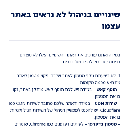
Ski
Ski
Ski
t
t
t
conten
foote
mai
שינויים בניהול לא נראים באתר
navigatio
עצמו
במידה ואתם עורכים את האתר והשינויים האלו לא מוצגים
בפרונט, זה יכול להגיד מס' דברים:
1. לא ביצעתם ניקוי מטמון לאתר שלכם. ניקוי מטמון לאתר
מתבצע מכמה מקומות:
–
תוסף קאש
– במידה ויש לכם תוסף קאש מותקן באתר, נקו
בו את המטמון.
–
שירות CDN
– במידה והאתר שלכם מחובר לשירות CDN כמו
Cloudflare, יש להכנס לממשק הניהול של השירות הנ"ל ולנקות
בו את המטמון.
–
מטמון בדפדפן
– לעיתים דפדפנים כמו Chrome, שומרים